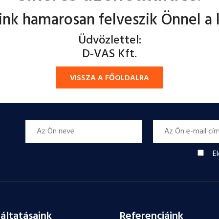
nk hamarosan felveszik Önnel a 
Üdvözlettel:
D-VAS Kft.
VISSZA A FŐOLDALRA
E
áltatásaink
Referenciáink