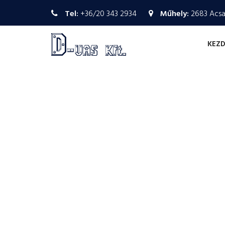
Tel:
+36/20 343 2934
Műhely:
2683 Acsa,
KEZ