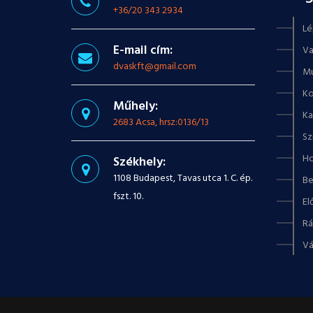
+36/20 343 2934
Lé
E-mail cím:
Va
dvaskft@gmail.com
Mu
Ko
Műhely:
Ka
2683 Acsa, hrsz:0136/13
Sz
Ho
Székhely:
1108 Budapest, Tavas utca 1. C. ép.
Be
fszt. 10.
El
Rá
Vá