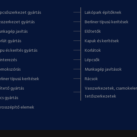
pcsőszerkezet gyártás
Lakópark építőknek
sszerkezet gyártás
Berliner típusú kerítések
nkagép javítás
Előtetők
rlát gyártás
Kapuk és kerítések
pu és kerítés gyártás
Korlátok
interezés
Lépcsők
mokszórás
Munkagép javítások
rliner típusú kerítések
Rácsok
őtető gyártás
Vasszerkezetek, csarnokele
tetőszerkezetek
cs gyártás
rosszépítő elemek