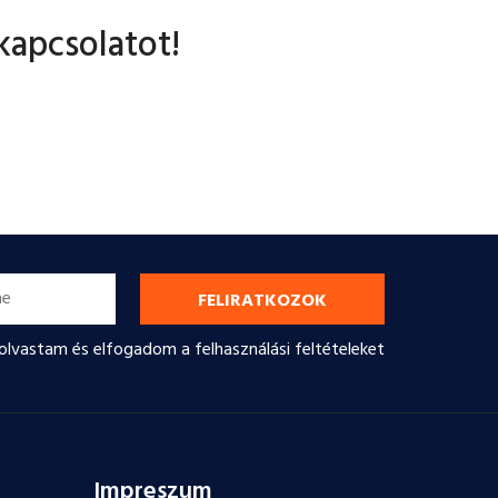
kapcsolatot!
FELIRATKOZOK
lolvastam és elfogadom a felhasználási feltételeket
Impreszum