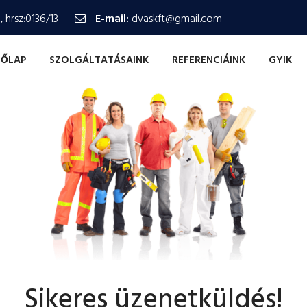
 hrsz:0136/13
E-mail:
dvaskft@gmail.com
DŐLAP
SZOLGÁLTATÁSAINK
REFERENCIÁINK
GYIK
Sikeres üzenetküldés!