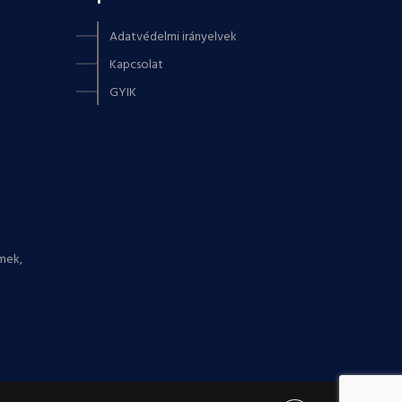
Adatvédelmi irányelvek
Kapcsolat
GYIK
mek,