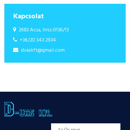
Kapcsolat
2683 Acsa, hrsz:0136/13
+36/20 343 2934
dvaskft@gmail.com