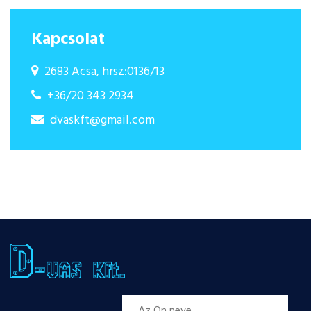
Kapcsolat
2683 Acsa, hrsz:0136/13
+36/20 343 2934
dvaskft@gmail.com