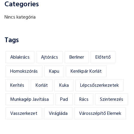
Categories
Nincs kategória
Tags
Ablakrács
Ajtórács
Berliner
Előtető
Homokszórás
Kapu
Kerékpár Korlát
Kerítés
Korlát
Kuka
Lépcsőszerkezetek
Munkagép Javítása
Pad
Rács
Szinterezés
Vasszerkezet
Virágláda
Városszépítő Elemek